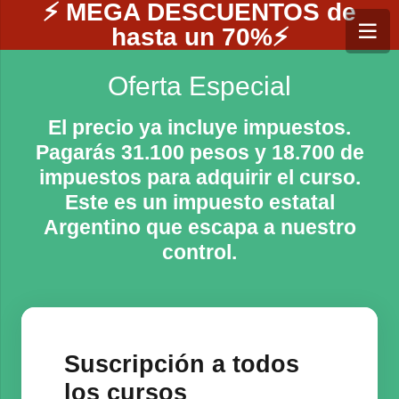
⚡ MEGA DESCUENTOS de
hasta un 70%⚡
Oferta Especial
El precio ya incluye impuestos.
Pagarás 31.100 pesos y 18.700 de
impuestos para adquirir el curso.
Este es un impuesto estatal
Argentino que escapa a nuestro
control.
Suscripción a todos
los cursos