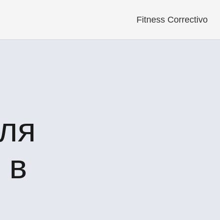
Fitness Correctivo
ля
 в