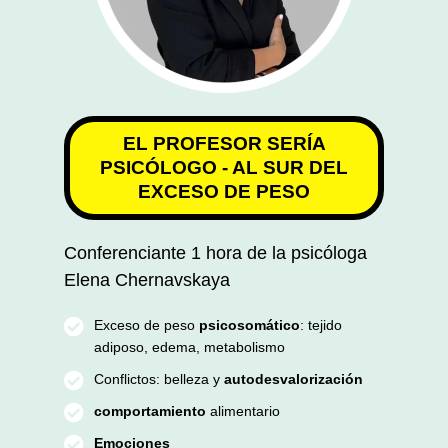
EL PROFESOR SERÍA
PSICÓLOGO - AL SUR DEL
EXCESO DE PESO
Conferenciante 1 hora de la psicóloga
Elena Chernavskaya
Exceso de peso
psicosomático
: tejido
adiposo, edema, metabolismo
Conflictos: belleza y
autodesvalorización
comportamiento
alimentario
Emociones