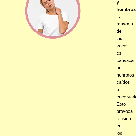
y
hombros
La
mayoría
de
las
veces
es
causada
por
hombros
caídos
o
encorvad
Esto
provoca
tensión
en
los