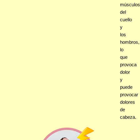
músculos
del
cuello
y
los
hombros,
lo
que
provoca
dolor
y
puede
provocar
dolores
de
cabeza.