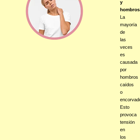
y
hombros
La
mayoría
de
las
veces
es
causada
por
hombros
caídos
o
encorvad
Esto
provoca
tensión
en
los