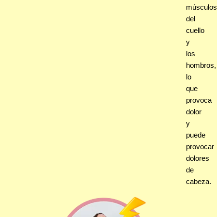
músculos
del
cuello
y
los
hombros,
lo
que
provoca
dolor
y
puede
provocar
dolores
de
cabeza.