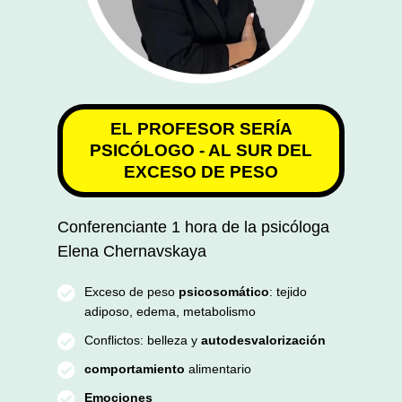
EL PROFESOR SERÍA
PSICÓLOGO - AL SUR DEL
EXCESO DE PESO
Conferenciante 1 hora de la psicóloga
Elena Chernavskaya
Exceso de peso
psicosomático
: tejido
adiposo, edema, metabolismo
Conflictos: belleza y
autodesvalorización
comportamiento
alimentario
Emociones